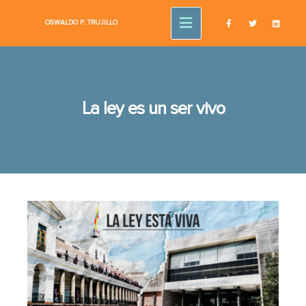
OSWALDO P.
TRUJILLO
La ley es un ser vivo